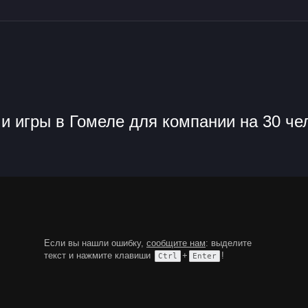
компании на 30 человек
и игры в Гомеле для компании на 30 че
Если вы нашли ошибку,
сообщите нам
: выделите
текст и нажмите клавиши
+
!
Ctrl
Enter