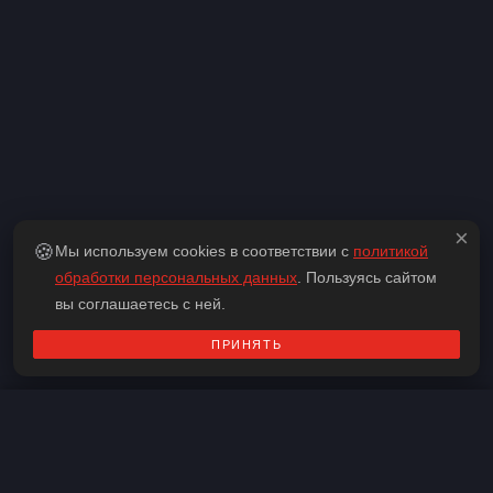
×
🍪
Мы используем cookies в соответствии с
политикой
обработки персональных данных
. Пользуясь сайтом
вы соглашаетесь с ней.
Адрес:
Выездной квест
Скопировать
ПРИНЯТЬ
Телефон:
+375 (33) 636-55-88
Контакты
Подобрать квест