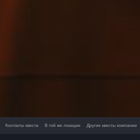
Контакты квеста
В той же локации
Другие квесты компании