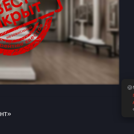
🍪
нт»