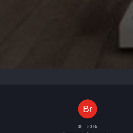
Br
30 — 50 Br